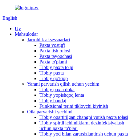
English
Uy
Mahsulotlar
Jarrohlik aksessuarlari
Paxta yostig'i
Paxta tish rulosi
Paxta tayoqchasi
Paxta to'plami
Tibbiy paxta to'pi
Tibbiy paxta
Tibbiy qo'lqop
Yarani parvarish qilish uchun yechim
Tibbiy paxta doka
Tibbiy yopishqoq lenta
Tibbiy bandaj
Funktsional terini tiklovchi kiyinish
Oila parvarishi yechimi
Tibbiy oqartirilgan changni yutish paxta tolasi
Tibbiy spirtli ichimliklarni dezinfektsiyalash
uchun paxta to'plari
Tibbiy yod bilan zararsizlantirish uchun paxta