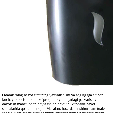
Odamlarning hayot sifatining yaxshilanishi va sog'lig'iga e'tibor
kuchayib borishi bilan ko'proq tibbiy darajadagi parvarish va
davolash mahsulotlari qayta ishlab chiqilib, kundalik hayot
sahnalarida qo'llanilmoqda. Masalan, hozirda mashhur nam tualet