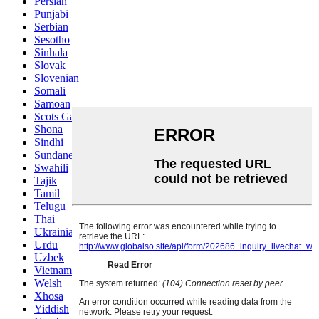
Persian
Punjabi
Serbian
Sesotho
Sinhala
Slovak
Slovenian
Somali
Samoan
Scots Gaelic
Shona
Sindhi
Sundanese
Swahili
Tajik
Tamil
Telugu
Thai
Ukrainian
Urdu
Uzbek
Vietnamese
Welsh
Xhosa
Yiddish