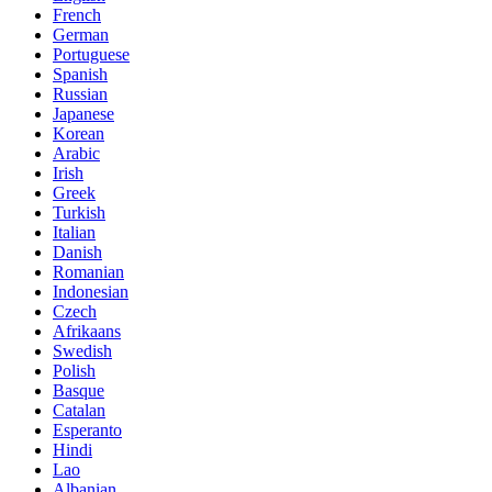
French
German
Portuguese
Spanish
Russian
Japanese
Korean
Arabic
Irish
Greek
Turkish
Italian
Danish
Romanian
Indonesian
Czech
Afrikaans
Swedish
Polish
Basque
Catalan
Esperanto
Hindi
Lao
Albanian