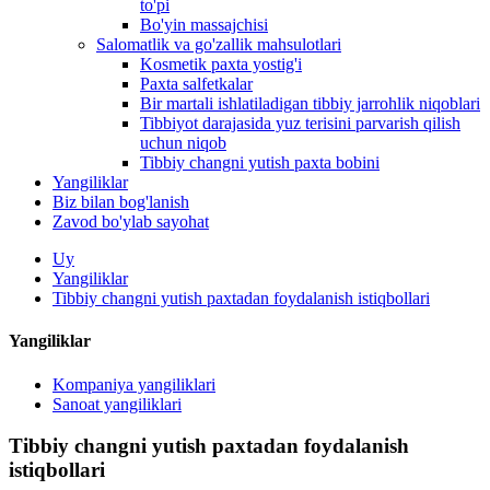
to'pi
Bo'yin massajchisi
Salomatlik va go'zallik mahsulotlari
Kosmetik paxta yostig'i
Paxta salfetkalar
Bir martali ishlatiladigan tibbiy jarrohlik niqoblari
Tibbiyot darajasida yuz terisini parvarish qilish
uchun niqob
Tibbiy changni yutish paxta bobini
Yangiliklar
Biz bilan bog'lanish
Zavod bo'ylab sayohat
Uy
Yangiliklar
Tibbiy changni yutish paxtadan foydalanish istiqbollari
Yangiliklar
Kompaniya yangiliklari
Sanoat yangiliklari
Tibbiy changni yutish paxtadan foydalanish
istiqbollari