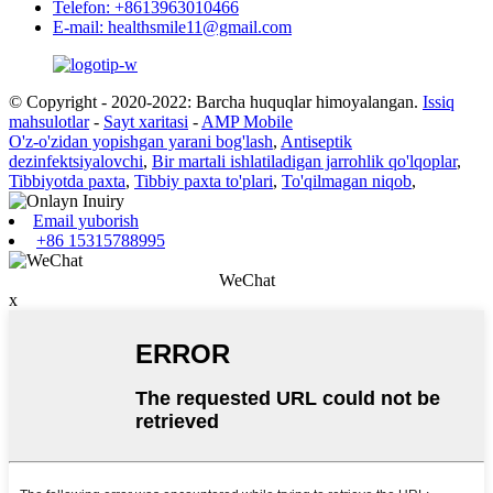
Telefon: +8613963010466
E-mail: healthsmile11@gmail.com
© Copyright - 2020-2022: Barcha huquqlar himoyalangan.
Issiq
mahsulotlar
-
Sayt xaritasi
-
AMP Mobile
O'z-o'zidan yopishgan yarani bog'lash
,
Antiseptik
dezinfektsiyalovchi
,
Bir martali ishlatiladigan jarrohlik qo'lqoplar
,
Tibbiyotda paxta
,
Tibbiy paxta to'plari
,
To'qilmagan niqob
,
Email yuborish
+86 15315788995
WeChat
x