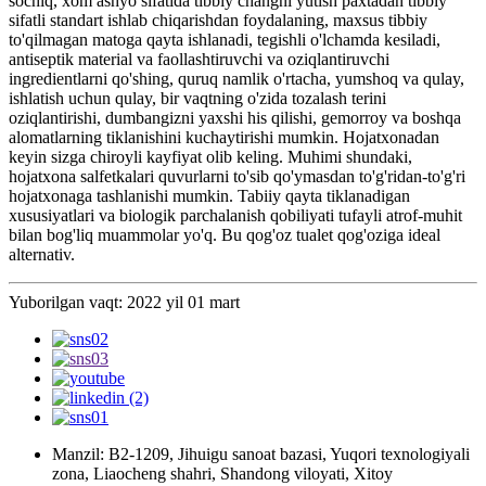
sochiq, xom ashyo sifatida tibbiy changni yutish paxtadan tibbiy
sifatli standart ishlab chiqarishdan foydalaning, maxsus tibbiy
to'qilmagan matoga qayta ishlanadi, tegishli o'lchamda kesiladi,
antiseptik material va faollashtiruvchi va oziqlantiruvchi
ingredientlarni qo'shing, quruq namlik o'rtacha, yumshoq va qulay,
ishlatish uchun qulay, bir vaqtning o'zida tozalash terini
oziqlantirishi, dumbangizni yaxshi his qilishi, gemorroy va boshqa
alomatlarning tiklanishini kuchaytirishi mumkin. Hojatxonadan
keyin sizga chiroyli kayfiyat olib keling. Muhimi shundaki,
hojatxona salfetkalari quvurlarni to'sib qo'ymasdan to'g'ridan-to'g'ri
hojatxonaga tashlanishi mumkin. Tabiiy qayta tiklanadigan
xususiyatlari va biologik parchalanish qobiliyati tufayli atrof-muhit
bilan bog'liq muammolar yo'q. Bu qog'oz tualet qog'oziga ideal
alternativ.
Yuborilgan vaqt: 2022 yil 01 mart
Manzil: B2-1209, Jihuigu sanoat bazasi, Yuqori texnologiyali
zona, Liaocheng shahri, Shandong viloyati, Xitoy